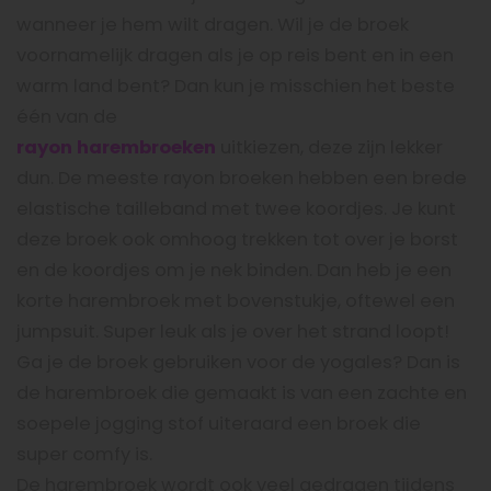
wanneer je hem wilt dragen. Wil je de broek
voornamelijk dragen als je op reis bent en in een
warm land bent? Dan kun je misschien het beste
één van de
rayon harembroeken
uitkiezen, deze zijn lekker
dun. De meeste rayon broeken hebben een brede
elastische tailleband met twee koordjes. Je kunt
deze broek ook omhoog trekken tot over je borst
en de koordjes om je nek binden. Dan heb je een
korte harembroek met bovenstukje, oftewel een
jumpsuit. Super leuk als je over het strand loopt!
Ga je de broek gebruiken voor de yogales? Dan is
de harembroek die gemaakt is van een zachte en
soepele jogging stof uiteraard een broek die
super comfy is.
De harembroek wordt ook veel gedragen tijdens