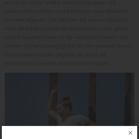
wordt en onder welke omstandigheden. Wij
werken niet samen met bedrijven waar kinderen
worden ingezet. Ook betalen wij een eerlijke prijs
voor de kleding zodat de werknemers een goed
salaris kunnen halen uit de werkzaamheden. Ook
vinden wij het belangrijk dat er niet gewerkt wordt
in fabrieken zonder daglicht en waar de
werknemers te veel uren moeten maken.