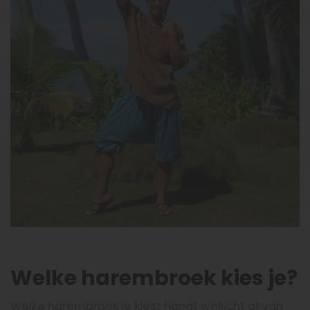
Welke harembroek kies je?
Welke harembroek je kiest hangt wellicht af van