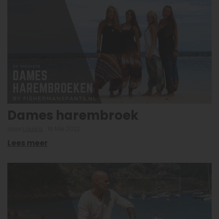
Dames harembroek
door
Louisa
16 Mei 2022
Lees meer