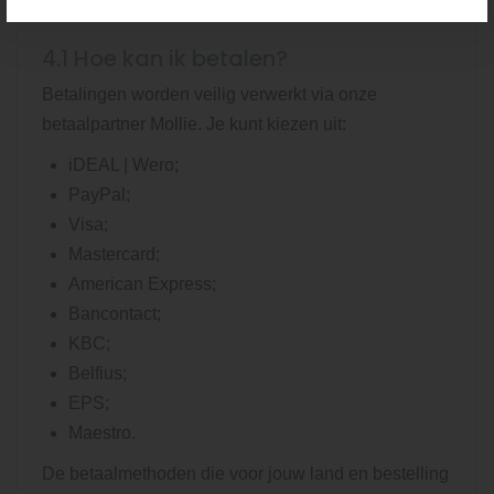
4.1 Hoe kan ik betalen?
Betalingen worden veilig verwerkt via onze
betaalpartner Mollie. Je kunt kiezen uit:
iDEAL | Wero;
PayPal;
Visa;
Mastercard;
American Express;
Bancontact;
KBC;
Belfius;
EPS;
Maestro.
De betaalmethoden die voor jouw land en bestelling