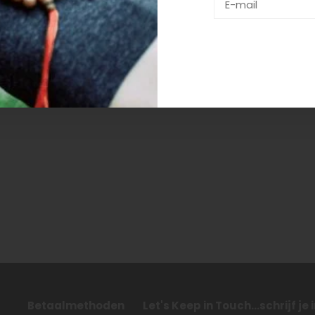
Betaalmethoden
Let's Keep in Touch...schrijf je