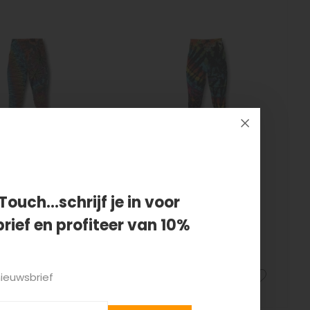
Touch...schrijf je in voor
rief en profiteer van 10%
 legging tie-
Yoga legging tie-
Prana
dye Asana
95
€39,95
nieuwsbrief