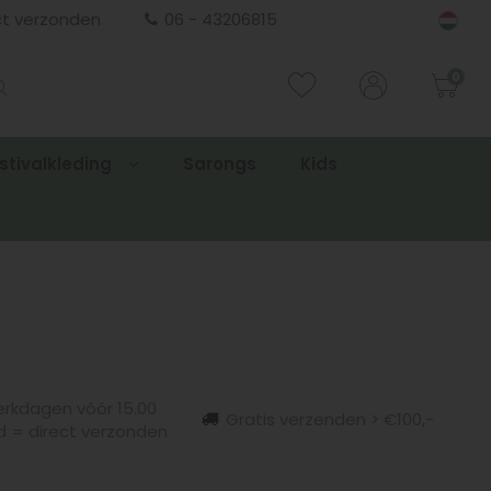
ct verzonden
06 - 43206815
0
stivalkleding
Sarongs
Kids
rkdagen vóór 15.00
Gratis verzenden > €100,-
d = direct verzonden