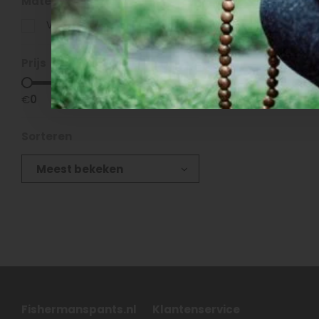
Materiaal
Viscose + Spandex
(3)
Broeken
Prijs
€
0
€
40
Sorteren
Meest bekeken
Fishermanspants.nl
Klantenservice