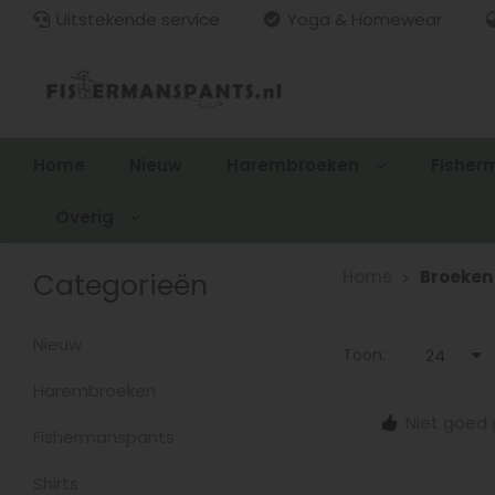
Uitstekende service
Yoga & Homewear
Home
Nieuw
Harembroeken
Fisher
Overig
Categorieën
Home
Broeken
Nieuw
Toon:
24
Harembroeken
15.00
Gratis verzenden > €100,-
Niet goed 
zonden
Fishermanspants
Shirts