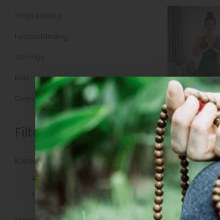
Yoga kleding
Festivalkleding
Sarongs
Kids
Overig
Filters
Yoga leggin
Kleur
dye Mudra
zwart
(1)
tie-dye
(3)
€39,95