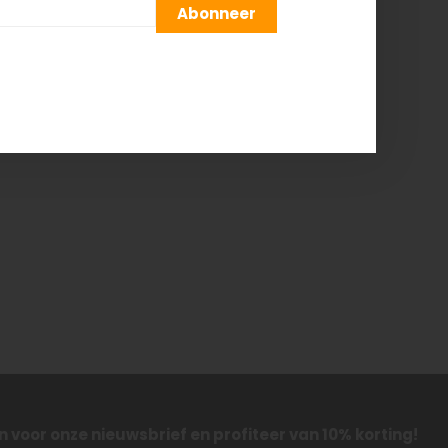
Abonneer
 in voor onze nieuwsbrief en profiteer van 10% korting!