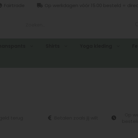
Fairtrade
Op werkdagen vóór 15.00 besteld = dire
manspants
Shirts
Yoga kleding
Fe
Op we
geld terug
Betalen zoals jij wilt
bestel