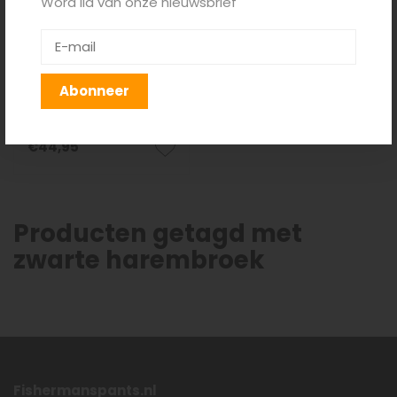
Word lid van onze nieuwsbrief
Harembroek
Abonneer
Unaloom Zwart
€44,95
Producten getagd met
zwarte harembroek
Fishermanspants.nl