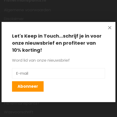
Fishermanspants.nl
Algemene voorwaarden
Disclaimer
Privacy policy
Let's Keep in Touch...schrijf je in voor
Cookieverklaring
onze nieuwsbrief en profiteer van
Over ons
10% korting!
Blog
Word lid van onze nieuwsbrief
Klantenservice
Verzenden, retourneren en
ruilen
Abonneer
Hoe draag je een
Fishermanspants?
Wasvoorschrift