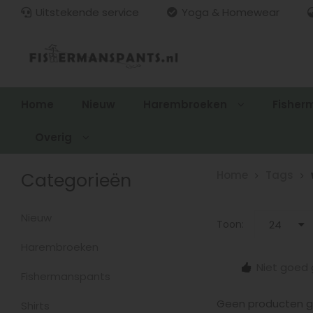
Uitstekende service
Yoga & Homewear
Home
Nieuw
Harembroeken
Fisher
Overig
Categorieën
Home
Tags
Nieuw
Toon:
24
Harembroeken
15.00
Gratis verzenden > €100,-
Niet goed 
zonden
Fishermanspants
Geen producten ge
Shirts