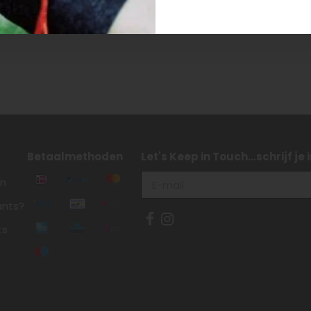
Betaalmethoden
Let's Keep in Touch...schrijf je
en
ants?
ts