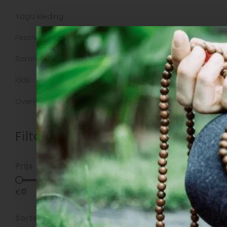
Yoga kleding
Producte
Festivalkleding
Sarongs
Kids
Overig
Filters
Prijs
€
0
€
5
Sorteren