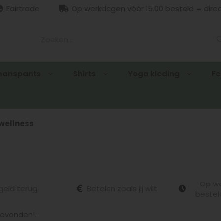
Fairtrade
Op werkdagen vóór 15.00 besteld = dire
manspants
Shirts
Yoga kleding
Fe
wellness
Op we
geld terug
Betalen zoals jij wilt
bestel
vonden!...