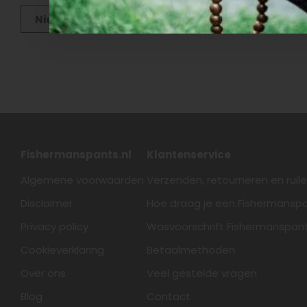
Nieuwste producten
Fishermanspants.nl
Klantenservice
Algemene voorwaarden
Verzenden, retourneren en ruil
Disclaimer
Hoe draag je een Fishermansp
Privacy policy
Wasvoorschrift Fishermanspan
Cookieverklaring
Betaalmethoden
Over ons
Veel gestelde vragen
Blog
Contact