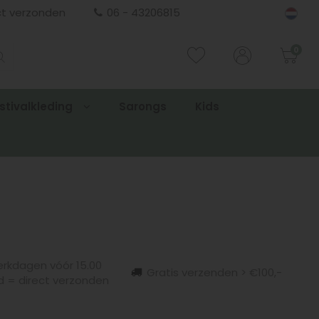
ct verzonden
06 - 43206815
0
stivalkleding
Sarongs
Kids
rkdagen vóór 15.00
Gratis verzenden > €100,-
d = direct verzonden