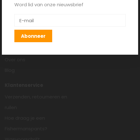
Word lid van onze nieuwsbrief
Fishermanspants.nl
Algemene voorwaarden
Disclaimer
Abonneer
Privacy policy
Cookieverklaring
Over ons
Blog
Klantenservice
Verzenden, retourneren en
ruilen
Hoe draag je een
Fishermanspants?
Wasvoorschrift