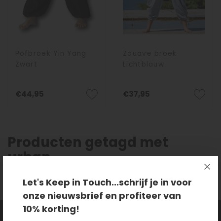
Pofbroek Yin Yang
Zouave broek
Zwart
Lichtblauw
€44,95
€37,95
Producten getagd met
urban
Let's Keep in Touch...schrijf je in voor
onze nieuwsbrief en profiteer van
10% korting!