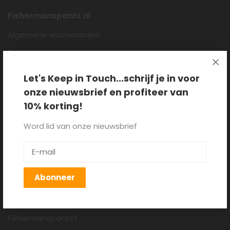
Fishermanspants.nl
Algemene voorwaarden
Disclaimer
Privacy policy
Let's Keep in Touch...schrijf je in voor
Cookieverklaring
onze nieuwsbrief en profiteer van
Over ons
10% korting!
Blog
Word lid van onze nieuwsbrief
Klantenservice
Verzenden, retourneren en
Abonneer
ruilen
Hoe draag je een
Fishermanspants?