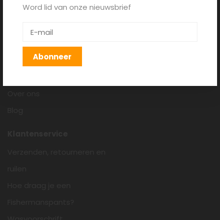
Word lid van onze nieuwsbrief
Fishermanspants.nl
Algemene voorwaarden
Disclaimer
Abonneer
Privacy policy
Cookieverklaring
Over ons
Blog
Klantenservice
Verzenden, retourneren en
ruilen
Hoe draag je een
Fishermanspants?
Wasvoorschrift