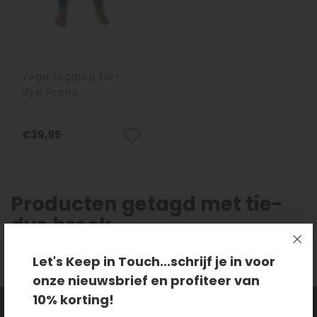
Yoga legging tie-
dye Prana
€39,95
Producten getagd met tie-
dye broek
Let's Keep in Touch...schrijf je in voor
onze nieuwsbrief en profiteer van
10% korting!