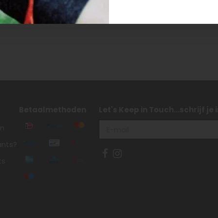
Betaalmethoden
Let's Keep in Touch...schrijf je
en
ants?
ts