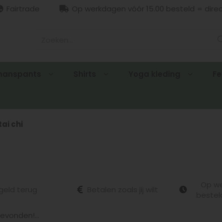
Fairtrade
Op werkdagen vóór 15.00 besteld = dire
manspants
Shirts
Yoga kleding
Fe
tai chi
Op we
geld terug
Betalen zoals jij wilt
bestel
vonden!...