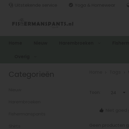
Uitstekende service
Yoga & Homewear
Home
Nieuw
Harembroeken
Fisher
Overig
Categorieën
Home
Tags
Nieuw
Toon:
24
Harembroeken
15.00
Gratis verzenden > €100,-
Niet goed 
zonden
Fishermanspants
Geen producten ge
Shirts