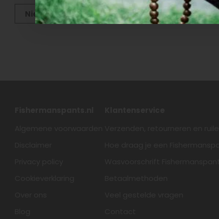
Nieuwste producten
Fishermanspants.nl
Klantenservice
Algemene voorwaarden
Verzenden, retourneren en ruil
Disclaimer
Hoe draag je een Fishermansp
Privacy policy
Wasvoorschrift Fishermanspan
Cookieverklaring
Betaalmethoden
Over ons
Veel gestelde vragen
Blog
Contact