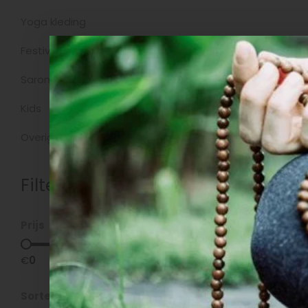
Yoga kleding
Producten
Festivalkleding
Sarongs
Kids
Overig
Filters
Prijs
€
0
€
5
Sorteren