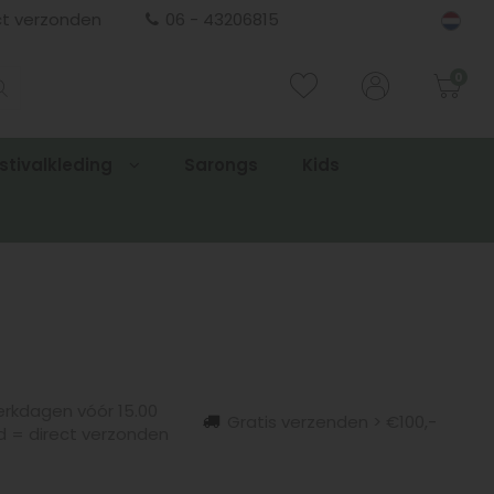
ct verzonden
06 - 43206815
0
stivalkleding
Sarongs
Kids
rkdagen vóór 15.00
Gratis verzenden > €100,-
d = direct verzonden