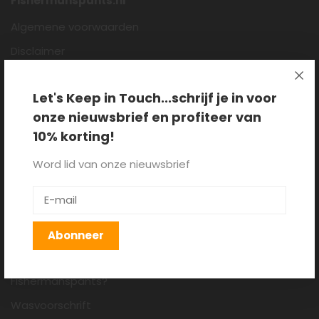
Fishermanspants.nl
Algemene voorwaarden
Disclaimer
Privacy policy
Let's Keep in Touch...schrijf je in voor
Cookieverklaring
onze nieuwsbrief en profiteer van
Over ons
10% korting!
Blog
Word lid van onze nieuwsbrief
Klantenservice
Verzenden, retourneren en
ruilen
Abonneer
Hoe draag je een
Fishermanspants?
Wasvoorschrift