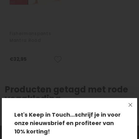
Fishermanspants
Mantra Rood
€32,95
Producten getagd met rode
yogakleding
Let's Keep in Touch...schrijf je in voor
onze nieuwsbrief en profiteer van
10% korting!