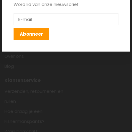
Word lid van onze nieuwsbrief
Fishermanspants.nl
Algemene voorwaarden
Disclaimer
Abonneer
Privacy policy
Cookieverklaring
Over ons
Blog
Klantenservice
Verzenden, retourneren en
ruilen
Hoe draag je een
Fishermanspants?
Wasvoorschrift