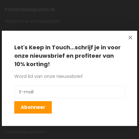
Fishermanspants.nl
Algemene voorwaarden
Disclaimer
Privacy policy
Let's Keep in Touch...schrijf je in voor
Cookieverklaring
onze nieuwsbrief en profiteer van
Over ons
10% korting!
Blog
Word lid van onze nieuwsbrief
Klantenservice
Verzenden, retourneren en
Abonneer
ruilen
Hoe draag je een
Fishermanspants?