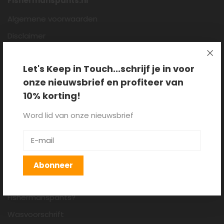
Fishermanspants.nl
Algemene voorwaarden
Disclaimer
Privacy policy
Let's Keep in Touch...schrijf je in voor
Cookieverklaring
onze nieuwsbrief en profiteer van
Over ons
10% korting!
Blog
Word lid van onze nieuwsbrief
Klantenservice
Verzenden, retourneren en
ruilen
Abonneer
Hoe draag je een
Fishermanspants?
Wasvoorschrift