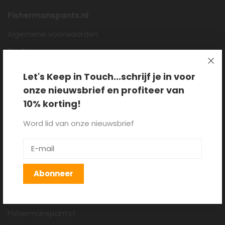
Fishermanspants.nl
Algemene voorwaarden
Disclaimer
Privacy policy
Let's Keep in Touch...schrijf je in voor
Cookieverklaring
onze nieuwsbrief en profiteer van
Over ons
10% korting!
Blog
Word lid van onze nieuwsbrief
Klantenservice
Verzenden, retourneren en
Abonneer
ruilen
Hoe draag je een
Fishermanspants?