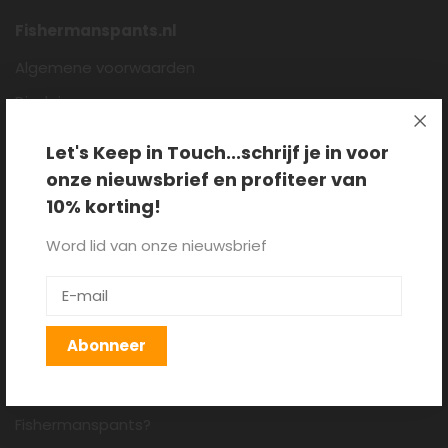
Fishermanspants.nl
Algemene voorwaarden
Disclaimer
Privacy policy
Let's Keep in Touch...schrijf je in voor
Cookieverklaring
onze nieuwsbrief en profiteer van
Over ons
10% korting!
Blog
Word lid van onze nieuwsbrief
Klantenservice
Verzenden, retourneren en
Abonneer
ruilen
Hoe draag je een
Fishermanspants?