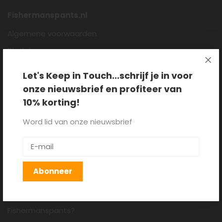
Fishermanspants.nl
Algemene voorwaarden
Disclaimer
Privacy policy
Let's Keep in Touch...schrijf je in voor
Cookieverklaring
onze nieuwsbrief en profiteer van
Over ons
10% korting!
Blog
Word lid van onze nieuwsbrief
Klantenservice
Verzenden, retourneren en
Abonneer
ruilen
Hoe draag je een
Fishermanspants?