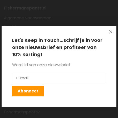
Fishermanspants.nl
Algemene voorwaarden
Disclaimer
Privacy policy
Let's Keep in Touch...schrijf je in voor
Cookieverklaring
onze nieuwsbrief en profiteer van
Over ons
10% korting!
Blog
Word lid van onze nieuwsbrief
Klantenservice
Verzenden, retourneren en
Abonneer
ruilen
Hoe draag je een
Fishermanspants?