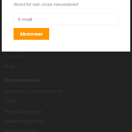
Word lid van onze nieuwsbrief
Fishermanspants.nl
Algemene voorwaarden
Disclaimer
Abonneer
Privacy policy
Cookieverklaring
Over ons
Blog
Klantenservice
Verzenden, retourneren en
ruilen
Hoe draag je een
Fishermanspants?
Wasvoorschrift