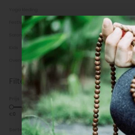
Yoga kleding
Producten
Festivalkleding
Sarongs
Kids
Overig
Filters
Prijs
€
0
€
5
Sorteren