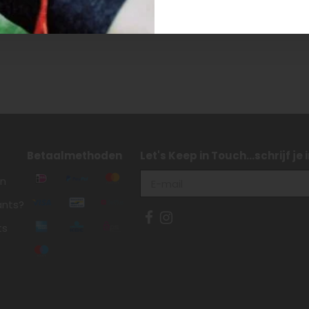
Betaalmethoden
Let's Keep in Touch...schrijf je
en
ants?
ts