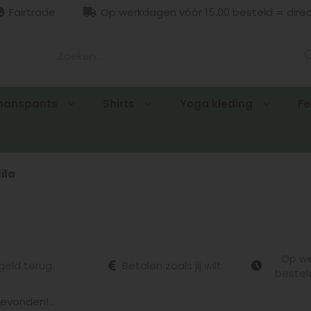
Fairtrade
Op werkdagen vóór 15.00 besteld = dire
manspants
Shirts
Yoga kleding
Fe
lila
Op we
geld terug
Betalen zoals jij wilt
bestel
vonden!...