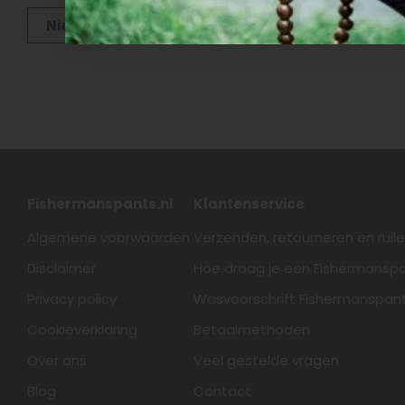
Nieuwste producten
Fishermanspants.nl
Klantenservice
Algemene voorwaarden
Verzenden, retourneren en ruil
Disclaimer
Hoe draag je een Fishermansp
Privacy policy
Wasvoorschrift Fishermanspan
Cookieverklaring
Betaalmethoden
Over ons
Veel gestelde vragen
Blog
Contact