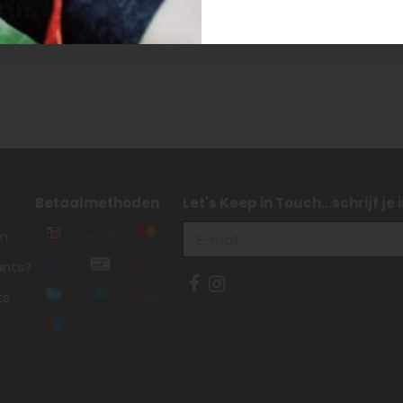
Betaalmethoden
Let's Keep in Touch...schrijf je
en
ants?
ts