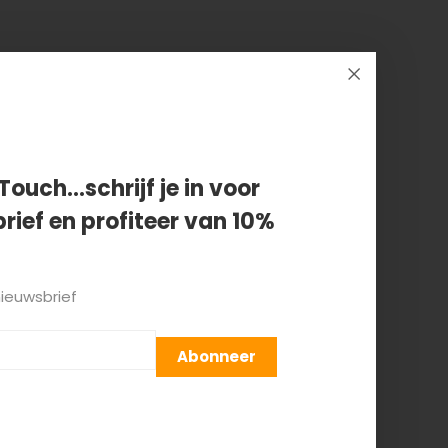
es harembroek
Touch...schrijf je in voor
rief en profiteer van 10%
nieuwsbrief
Abonneer