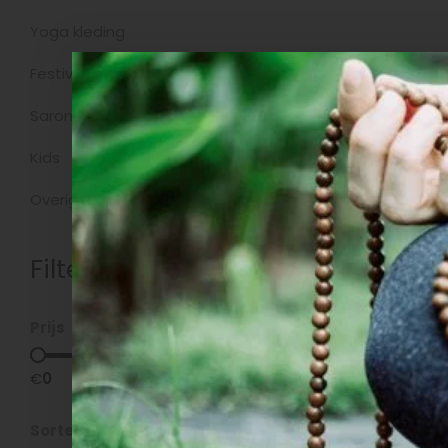
Yoga kleding
Producte
Festivalkleding
Sarongs
Kids
Overig
Filters
Prijs
€
0
€
5
Sorteren