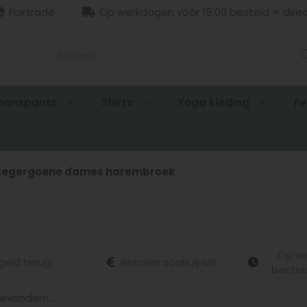
Fairtrade
Op werkdagen vóór 15.00 besteld = dire
manspants
Shirts
Yoga kleding
Fe
legergoene dames harembroek
Op we
geld terug
Betalen zoals jij wilt
bestel
vonden!...