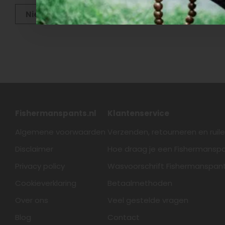
Nieuwste producten
Fishermanspants.nl
Klantenservice
Algemene voorwaarden
Verzenden, retourneren en ruil
Disclaimer
Hoe draag je een Fishermansp
Privacy policy
Wasvoorschrift Fishermanspan
Cookieverklaring
Betaalmethoden
Over ons
Veel gestelde vragen
Blog
Contact