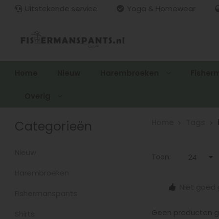
Uitstekende service
Yoga & Homewear
Home
Nieuw
Harembroeken
Fisher
Overig
Categorieën
Home
Tags
Nieuw
Toon:
24
Harembroeken
15.00
Gratis verzenden > €100,-
Niet goed 
zonden
Fishermanspants
Geen producten ge
Shirts