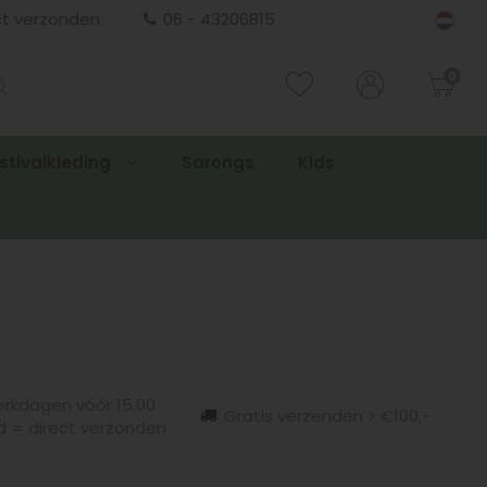
ct verzonden
06 - 43206815
0
stivalkleding
Sarongs
Kids
rkdagen vóór 15.00
Gratis verzenden > €100,-
d = direct verzonden