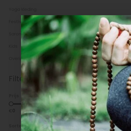
Yoga kleding
Producte
Festivalkleding
Sarongs
Kids
Overig
Filters
Prijs
€
0
€
5
Sorteren