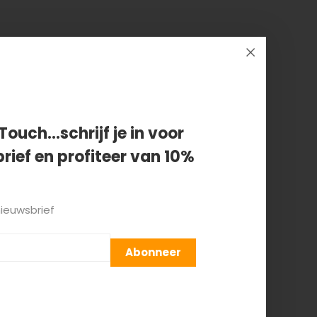
es harembroek
Touch...schrijf je in voor
rief en profiteer van 10%
nieuwsbrief
Abonneer