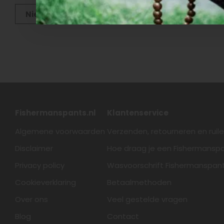
Nieuwste producten
Fishermanspants.nl
Klantenservice
Algemene voorwaarden
Verzenden, retourneren en ruil
Disclaimer
Hoe draag je een Fishermansp
Privacy policy
Wasvoorschrift Fishermanspan
Cookieverklaring
Betaalmethoden
Over ons
Veel gestelde vragen
Blog
Contact