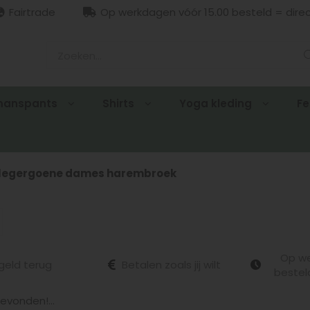
Fairtrade
Op werkdagen vóór 15.00 besteld = dire
manspants
Shirts
Yoga kleding
Fe
legergoene dames harembroek
Op we
geld terug
Betalen zoals jij wilt
bestel
vonden!...