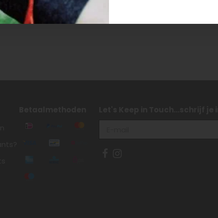
Betaalmethoden
Let's Keep in Touch...schrijf je
en
ants?
ts