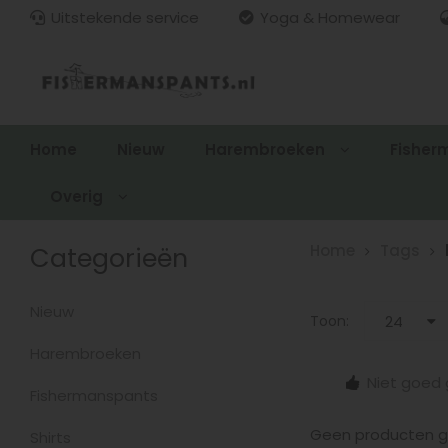
Uitstekende service
Yoga & Homewear
Home
Nieuw
Harembroeken
Fisher
Overig
Categorieën
Home
Tags
Nieuw
Toon:
24
Harembroeken
15.00
Gratis verzenden > €100,-
Niet goed 
zonden
Fishermanspants
Geen producten ge
Shirts