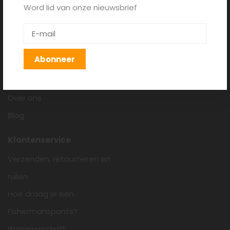
Word lid van onze nieuwsbrief
Fishermanspants.nl
Algemene voorwaarden
Disclaimer
Abonneer
Privacy policy
Cookieverklaring
Over ons
Blog
Klantenservice
Verzenden, retourneren en
ruilen
Hoe draag je een
Fishermanspants?
Wasvoorschrift