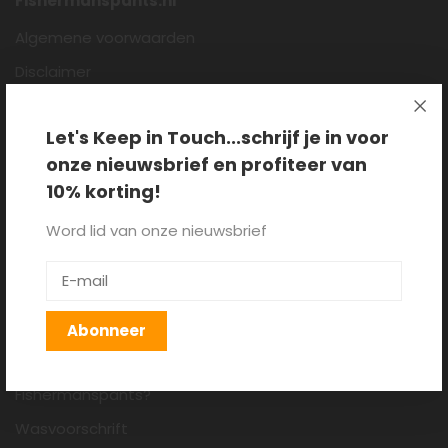
Fishermanspants.nl
Algemene voorwaarden
Disclaimer
Privacy policy
Let's Keep in Touch...schrijf je in voor
Cookieverklaring
onze nieuwsbrief en profiteer van
Over ons
10% korting!
Blog
Word lid van onze nieuwsbrief
Klantenservice
Verzenden, retourneren en
ruilen
Abonneer
Hoe draag je een
Fishermanspants?
Wasvoorschrift