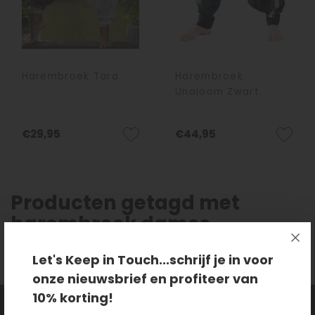
Harembroek Tara
Harembroek
Unaloom Zwart
€29,95
€44,95
Producten getagd met
harembroek dames
Let's Keep in Touch...schrijf je in voor
onze nieuwsbrief en profiteer van
10% korting!