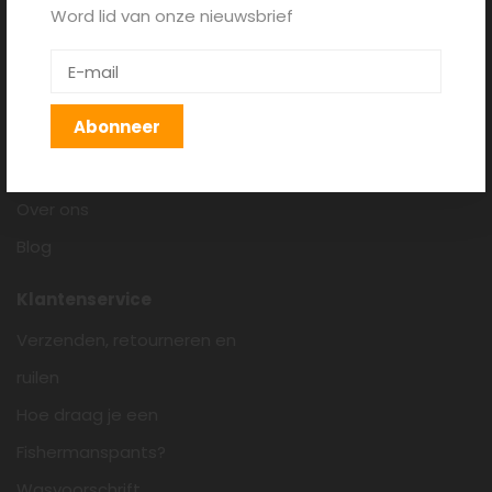
Word lid van onze nieuwsbrief
Fishermanspants.nl
Algemene voorwaarden
Disclaimer
Abonneer
Privacy policy
Cookieverklaring
Over ons
Blog
Klantenservice
Verzenden, retourneren en
ruilen
Hoe draag je een
Fishermanspants?
Wasvoorschrift