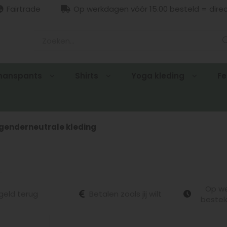
Fairtrade
Op werkdagen vóór 15.00 besteld = dire
manspants
Shirts
Yoga kleding
Fe
genderneutrale kleding
Op we
geld terug
Betalen zoals jij wilt
bestel