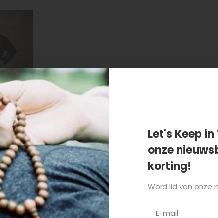
Let's Keep in 
onze nieuwsb
naloom
korting!
Word lid van onze 