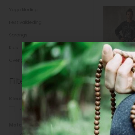
Yoga kleding
Festivalkleding
Sarongs
Kids
Overig
Filters
Pofbroek U
Kleur
zwart
zwart
(1)
€44,95
Materiaal