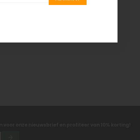
leding
 in voor onze nieuwsbrief en profiteer van 10% korting!