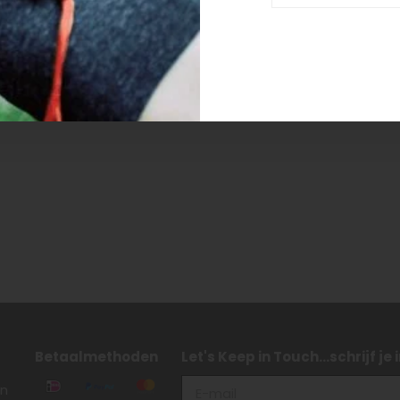
n getagd met genderneutrale k
Betaalmethoden
Let's Keep in Touch...schrijf je
en