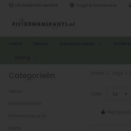
Uitstekende service
Yoga & Homewear
Home
Nieuw
Harembroeken
Fisher
Overig
Categorieën
Home
Tags
Nieuw
Toon:
24
Harembroeken
15.00
Gratis verzenden > €100,-
Niet goed 
zonden
Fishermanspants
Shirts