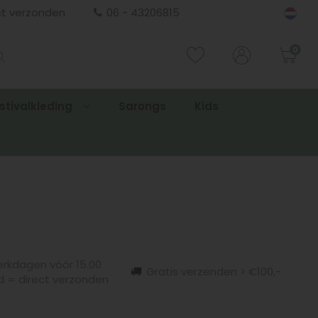
ct verzonden
06 - 43206815
0
stivalkleding
Sarongs
Kids
rkdagen vóór 15.00
Gratis verzenden > €100,-
d = direct verzonden