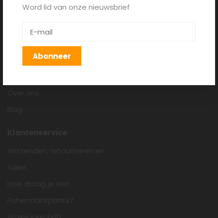
Word lid van onze nieuwsbrief
Fishermanspants.nl
Algemene voorwaarden
Disclaimer
Abonneer
Privacy policy
Cookieverklaring
Over ons
Blog
Klantenservice
Verzenden, retourneren en
ruilen
Hoe draag je een
Fishermanspants?
Wasvoorschrift