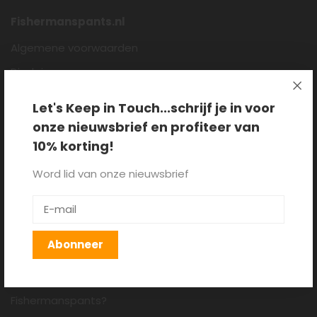
Fishermanspants.nl
Algemene voorwaarden
Disclaimer
Privacy policy
Let's Keep in Touch...schrijf je in voor
Cookieverklaring
onze nieuwsbrief en profiteer van
Over ons
10% korting!
Blog
Word lid van onze nieuwsbrief
Klantenservice
Verzenden, retourneren en
Abonneer
ruilen
Hoe draag je een
Fishermanspants?