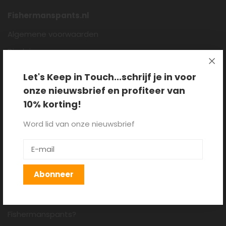
Fishermanspants.nl
Algemene voorwaarden
Disclaimer
Privacy policy
Let's Keep in Touch...schrijf je in voor
Cookieverklaring
onze nieuwsbrief en profiteer van
Over ons
10% korting!
Blog
Word lid van onze nieuwsbrief
Klantenservice
Verzenden, retourneren en
Abonneer
ruilen
Hoe draag je een
Fishermanspants?