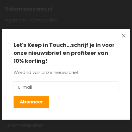
Fishermanspants.nl
Algemene voorwaarden
Disclaimer
Privacy policy
Let's Keep in Touch...schrijf je in voor
Cookieverklaring
onze nieuwsbrief en profiteer van
Over ons
10% korting!
Blog
Word lid van onze nieuwsbrief
Klantenservice
Verzenden, retourneren en
Abonneer
ruilen
Hoe draag je een
Fishermanspants?