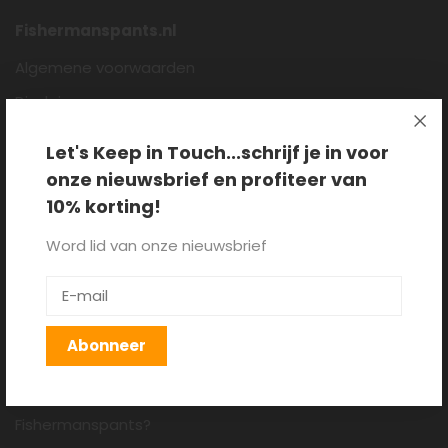
Fishermanspants.nl
Algemene voorwaarden
Disclaimer
Privacy policy
Let's Keep in Touch...schrijf je in voor
Cookieverklaring
onze nieuwsbrief en profiteer van
Over ons
10% korting!
Blog
Word lid van onze nieuwsbrief
Klantenservice
Verzenden, retourneren en
Abonneer
ruilen
Hoe draag je een
Fishermanspants?