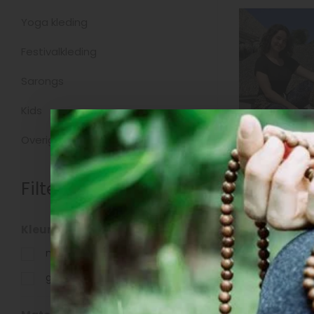
Yoga kleding
Festivalkleding
Sarongs
Kids
Overig
Filters
Pofbroek Mi
Kleur
multicolor
(2)
groen
(1)
€29,95