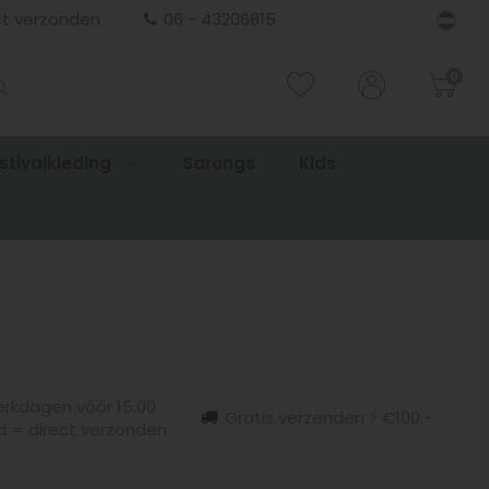
ct verzonden
06 - 43206815
0
stivalkleding
Sarongs
Kids
rkdagen vóór 15.00
Gratis verzenden > €100,-
d = direct verzonden