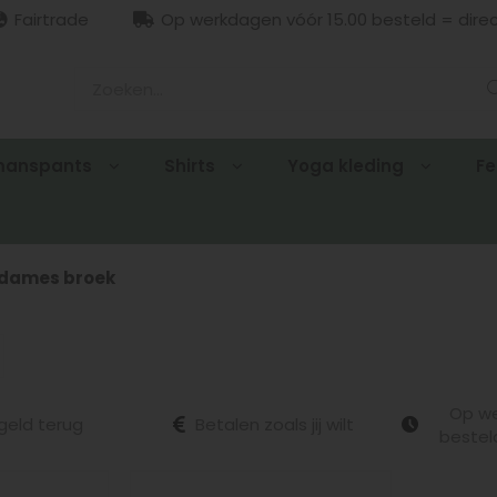
Fairtrade
Op werkdagen vóór 15.00 besteld = dire
manspants
Shirts
Yoga kleding
Fe
dames broek
Op we
geld terug
Betalen zoals jij wilt
bestel