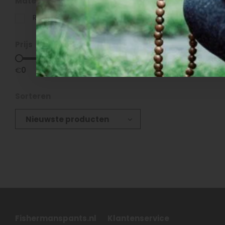
Materiaal
Rayon
(2)
Producte
Prijs
€
0
€
30
Sorteren
Nieuwste producten
Fishermanspants.nl
Klantenservice