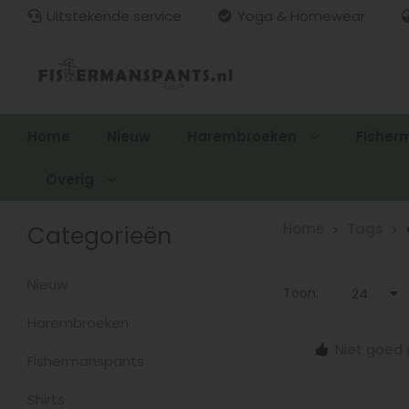
Uitstekende service
Yoga & Homewear
Home
Nieuw
Harembroeken
Fisher
Overig
Categorieën
Home
Tags
Nieuw
Toon:
24
Harembroeken
15.00
Gratis verzenden > €100,-
Niet goed 
zonden
Fishermanspants
Shirts