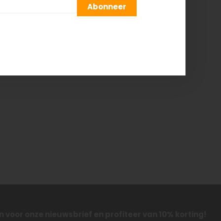
Abonneer
 in voor onze nieuwsbrief en profiteer van 10% korting!