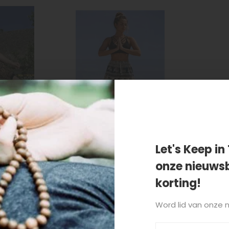
Let's Keep in 
onze nieuwsb
ra
Pofbroek Olifant
Yindee
korting!
€29,95
Word lid van onze 