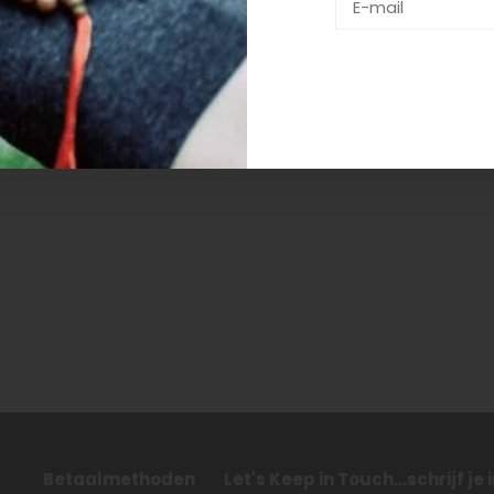
n getagd met dames broek
Betaalmethoden
Let's Keep in Touch...schrijf je