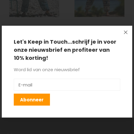
Pofbroek Olifant
Pofbroek Olifant
Zora
Yindee
Let's Keep in Touch...schrijf je in voor
onze nieuwsbrief en profiteer van
€29,95
€29,95
10% korting!
Word lid van onze nieuwsbrief
Producten getagd met chill
broek
Abonneer