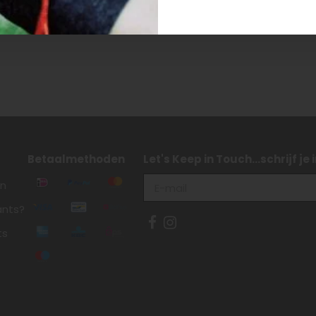
Betaalmethoden
Let's Keep in Touch...schrijf je
en
ants?
ts