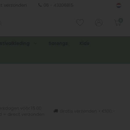
ct verzonden
06 - 43206815
0
stivalkleding
Sarongs
Kids
rkdagen vóór 15.00
Gratis verzenden > €100,-
d = direct verzonden