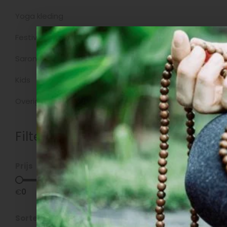
Yoga kleding
Producte
Festivalkleding
Sarongs
Kids
Overig
Filters
Prijs
€
0
€
5
Sorteren