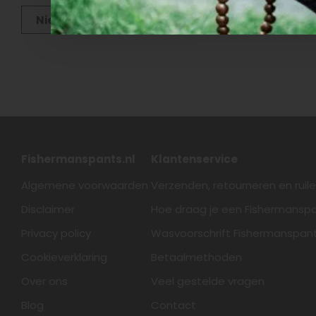
Nieuwste producten
Fishermanspants.nl
Klantenservice
Algemene voorwaarden
Verzenden, retourneren en ruil
Disclaimer
Hoe draag je een Fishermansp
Privacy policy
Wasvoorschrift Fishermanspan
Cookieverklaring
Betaalmethoden
Over ons
Veel gestelde vragen
Blog
Contact