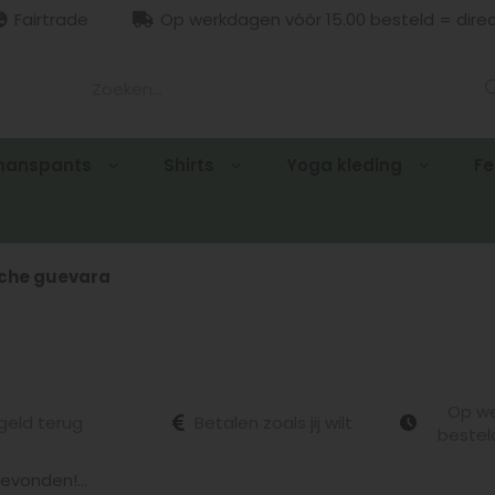
Fairtrade
Op werkdagen vóór 15.00 besteld = dire
manspants
Shirts
Yoga kleding
Fe
che guevara
Op we
geld terug
Betalen zoals jij wilt
bestel
vonden!...