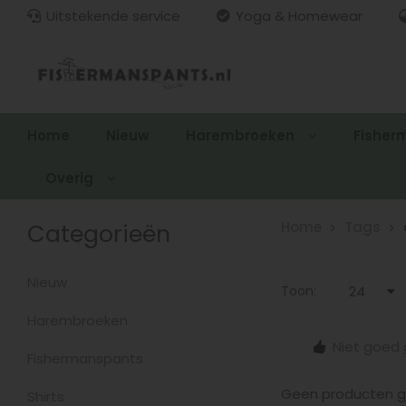
Uitstekende service
Yoga & Homewear
Home
Nieuw
Harembroeken
Fisher
Overig
Categorieën
Home
Tags
Nieuw
Toon:
24
Harembroeken
15.00
Gratis verzenden > €100,-
Niet goed 
zonden
Fishermanspants
Geen producten ge
Shirts