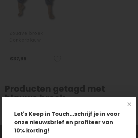
Zouave broek
Donkerblauw
€37,95
Producten getagd met
blauwe broek
Let's Keep in Touch...schrijf je in voor
onze nieuwsbrief en profiteer van
10% korting!