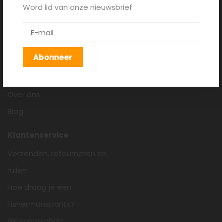
Word lid van onze nieuwsbrief
Fishermanspants.nl
Algemene voorwaarden
Disclaimer
Abonneer
Privacy policy
Cookieverklaring
Over ons
Blog
Klantenservice
Verzenden, retourneren en
ruilen
Hoe draag je een
Fishermanspants?
Wasvoorschrift