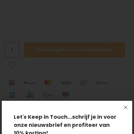
Toevoegen aan winkelwagen
Let's Keep in Touch...schrijf je in voor
onze nieuwsbrief en profiteer van
Op werkdagen vóór 15.00 besteld = direct
10% korting!
verzonden