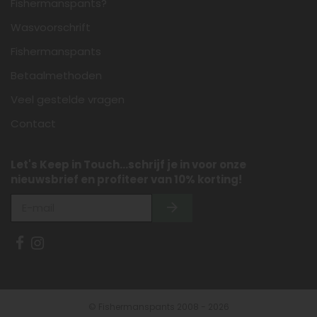
Fishermanspants?
Wasvoorschrift
Fishermanspants
Betaalmethoden
Veel gestelde vragen
Contact
Let's Keep in Touch...schrijf je in voor onze
nieuwsbrief en profiteer van 10% korting!
© Fishermanspants 2008 - 2026