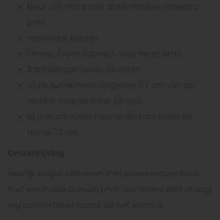
kleur: off-white met donkerbruine Ganesha
print
materiaal: katoen
1 maat. (voor dames L, voor heren M-L)
2 splitjes aan beide zijkanten
A) De tuniek meet ongeveer 57 cm van de
rechter naar de linker zijnaad.
B) Van schouder naar onderkant meet de
tuniek 73 cm.
Omschrijving:
Heerlijk soepel katoenen shirt in een naturel kleur
met een fraaie Ganesh print. Het dunne shirt draagt
erg comfortabel vooral als het warm is.