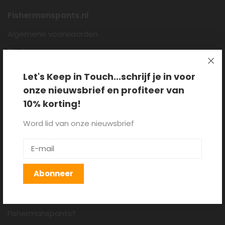
Fishermanspants.nl
Algemene voorwaarden
Disclaimer
Privacy policy
Let's Keep in Touch...schrijf je in voor
Cookieverklaring
onze nieuwsbrief en profiteer van
Over ons
10% korting!
Blog
Word lid van onze nieuwsbrief
Klantenservice
Verzenden, retourneren en
Abonneer
ruilen
Hoe draag je een
Fishermanspants?