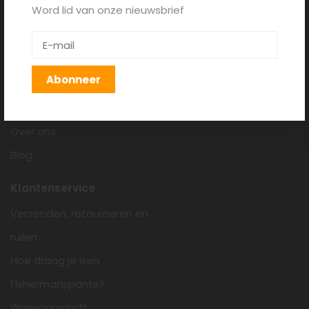
Word lid van onze nieuwsbrief
Fishermanspants.nl
Algemene voorwaarden
Disclaimer
Abonneer
Privacy policy
Cookieverklaring
Over ons
Blog
Klantenservice
Verzenden, retourneren en
ruilen
Hoe draag je een
Fishermanspants?
Wasvoorschrift