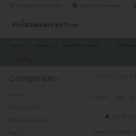
Uitstekende service
Yoga & Homewear
Home
Nieuw
Harembroeken
Fisher
Overig
Categorieën
Home
Tags
Nieuw
Toon:
24
Harembroeken
15.00
Gratis verzenden > €100,-
Niet goed 
zonden
Fishermanspants
Geen producten ge
Shirts