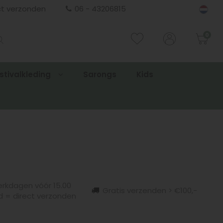
ct verzonden
06 - 43206815
0
stivalkleding
Sarongs
Kids
rkdagen vóór 15.00
Gratis verzenden > €100,-
d = direct verzonden