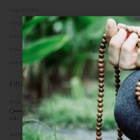
Yoga kleding
Producte
Festivalkleding
Sarongs
Kids
Overig
Filters
Prijs
€
0
€
5
Sorteren