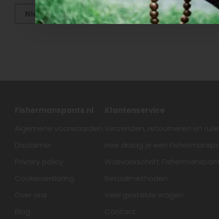
Nieuwste producten
Fishermanspants.nl
Klantenservice
Algemene voorwaarden
Verzenden, retourneren en ruil
Disclaimer
Hoe draag je een Fishermansp
Privacy policy
Wasvoorschrift Fishermanspan
Cookieverklaring
Betaalmethoden
Over ons
Veel gestelde vragen
Blog
Contact