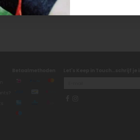
Betaalmethoden
Let's Keep in Touch...schrijf je
en
ants?
ts